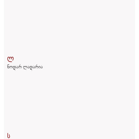
ლ
ნოდარ ლადარია
ს