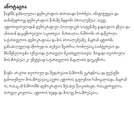
გვერჩივნოს
ანოტაცია
დემოკრატია?
წიგნში განხილულია დემოკრატიის ძირითადი ნორმები, ინსტიტუტები
და
თანამედროვე
დემოკრატიის
წინაშე
მდგომი
პრობლემები, ასევე,
დემოკრატიის რეალობა:
ავტორიტარულიდან
დემოკრატიულ
პოლიტიკურ
სისტემაზე
გადასვლის
გზები
და
როგორ მუშაობს
ამასთან
დაკავშირებული
საკითხები
.
მართალია, ნაშრომი არ დაწერილა
დემოკრატია?
საქართველოს დემოკრატიასა და მის პრობლემებზე, მაგრამ ავტორმა
განსახილველად სწორედ ის თემები შეარჩია, რომლებიც საინტერესო და
დემოკრატიის
მნიშვნელოვანი იქნებოდა ქართველი მკითხველისთვის. ზოგადი თეორიული
წინაპირობები: რატომაა
მოსაზრებები კი უმეტესად საქართველოს მაგალითს დაუკავშირა.
ზოგი ქვეყანა
დემოკრატიული, ზოგი კი
წიგნი არაერთ თეორიულ და შედარებით ნაშრომს ეყრდნობა და ტექსტში
– არა?
გამოთქმული მოსაზრებებიც ბევრი ავტორის გავლენით ჩამოყალიბდა, მაგრამ
დემოკრატიზაცია:
ის, რასაც ამ ნაშრომში დემოკრატიის შესახებ წაიკითხავთ, რასაკვირველია,
როგორ ხდება
პირველ ყოვლისა, ავტორის ხედვა და მისივე მოსაზრებებია.
ავტორიტარული ქვეყანა
დემოკრატიული?
ჰიბრიდული რეჟიმები:
შესაძლებელია თუ არა
ნაწილობრივი