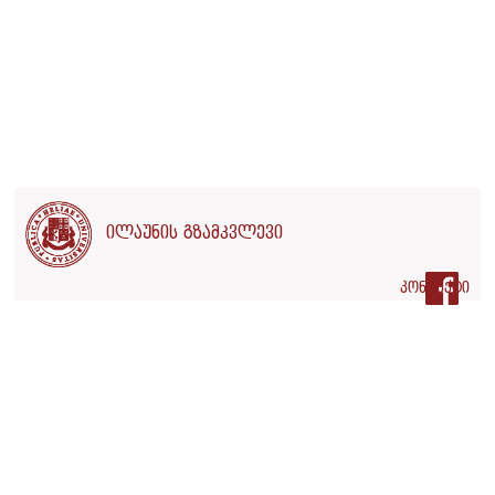
დემოკრატია?
გარე ფაქტორები:
შეიძლება თუ არა, გარე
ძალებმა ქვეყანა
დემოკრატიული
გახადონ?
უკანდახევის ნიშნები:
რამდენად ღრმაა
ილაუნის გზამკვლევი
დემოკრატიის კრიზისი?
კონტაქტი